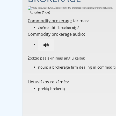
--Autorius (flickr)
Commodity brokerage
tarimas:
/kə'mɑ:dɪti 'broʊkərɪʤ /
Commodity brokerage
audio:
Žodžio paaiškinimas anglų kalba:
noun: a brokerage firm dealing in commoditi
Lietuviškos reikšmės:
prekių brokerių