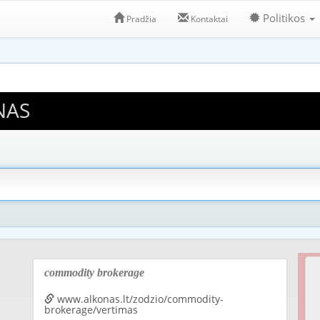
Politikos
Pradžia
Kontaktai
NAS
commodity brokerage
www.alkonas.lt/zodzio/commodity-
brokerage/vertimas