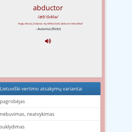
abductor
/æb'dʌktə/
--Autorius (flickr)
Lietuviški vertimo atsakymų variantai
pagrobėjas
nebuvimas, neatvykimas
suklydimas