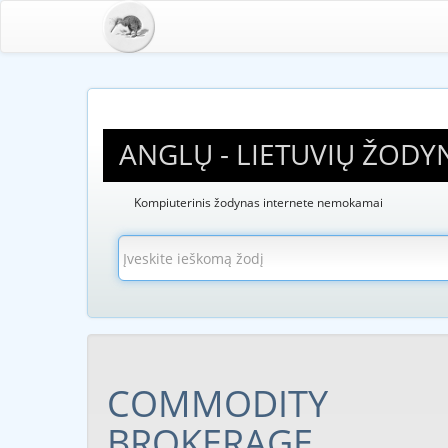
ANGLŲ - LIETUVIŲ ŽODY
Kompiuterinis žodynas internete nemokamai
COMMODITY
BROKERAGE