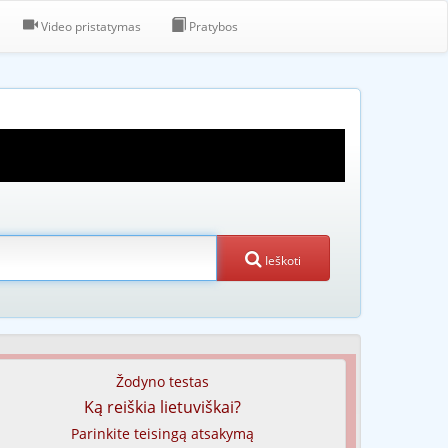
Video pristatymas
Pratybos
Ieškoti
Žodyno testas
Ką reiškia lietuviškai?
Parinkite teisingą atsakymą