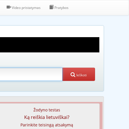
Video pristatymas
Pratybos
Ieškoti
Žodyno testas
Ką reiškia lietuviškai?
Parinkite teisingą atsakymą