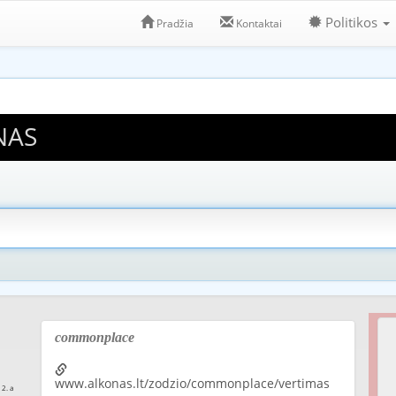
Politikos
Pradžia
Kontaktai
NAS
commonplace
www.alkonas.lt/zodzio/commonplace/vertimas