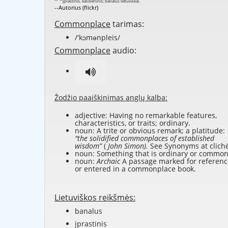
--Autorius (flickr)
Commonplace
tarimas:
/'kɔmənpleis/
Commonplace
audio:
Žodžio paaiškinimas anglų kalba:
adjective: Having no remarkable features,
characteristics, or traits; ordinary.
noun: A trite or obvious remark; a platitude:
"the solidified commonplaces of established
wisdom”
(
John Simon).
See Synonyms at
clich
noun: Something that is ordinary or common
noun:
Archaic
A passage marked for referenc
or entered in a commonplace book.
Lietuviškos reikšmės:
banalus
įprastinis