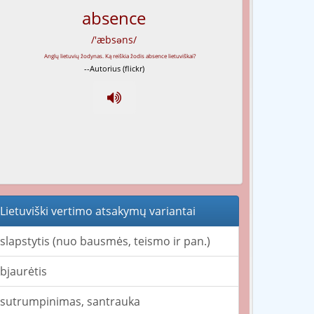
absence
/'æbsəns/
--Autorius (flickr)
Lietuviški vertimo atsakymų variantai
slapstytis (nuo bausmės, teismo ir pan.)
bjaurėtis
sutrumpinimas, santrauka