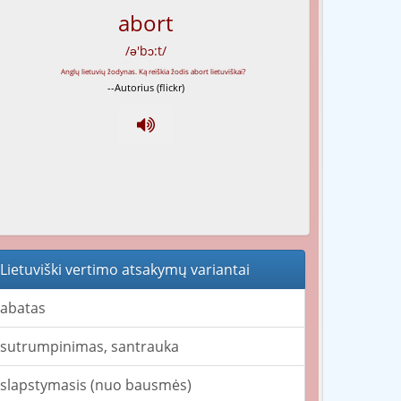
abort
/ə'bɔ:t/
--Autorius (flickr)
Lietuviški vertimo atsakymų variantai
abatas
sutrumpinimas, santrauka
slapstymasis (nuo bausmės)