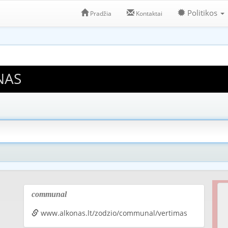
Politikos
Pradžia
Kontaktai
NAS
communal
www.alkonas.lt/zodzio/communal/vertimas