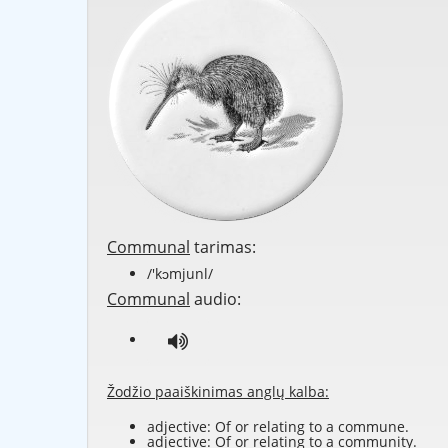
Communal
tarimas:
/'kɔmjunl/
Communal
audio:
Žodžio paaiškinimas anglų kalba:
adjective: Of or relating to a commune.
adjective: Of or relating to a community.