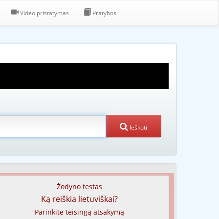
Video pristatymas
Pratybos
Ieškoti
Žodyno testas
Ką reiškia lietuviškai?
Parinkite teisingą atsakymą