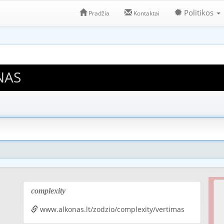
Politikos
Pradžia
Kontaktai
NAS
complexity
www.alkonas.lt/zodzio/complexity/vertimas