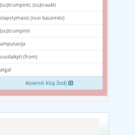
(su)trumpinti, (su)traukti
slapstymasis (nuo bausmės)
(su)trumpinti
amputacija
susilaikyti (from)
atgal
Atversti kitą žodį