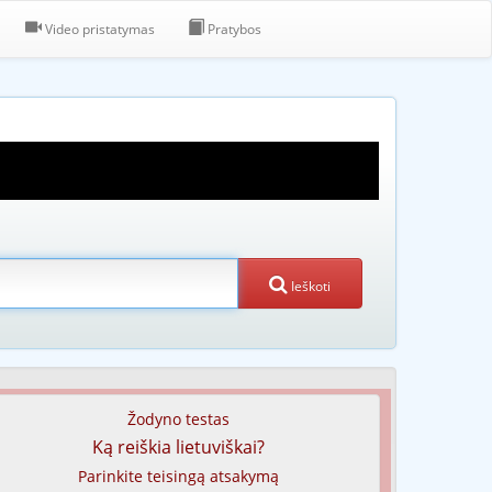
Video pristatymas
Pratybos
Ieškoti
Žodyno testas
Ką reiškia lietuviškai?
Parinkite teisingą atsakymą