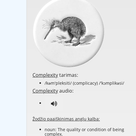
Complexity
tarimas:
/kəm'pleksiti/ (complicacy) /'kɔmplikəsi/
Complexity
audio:
Žodžio paaiškinimas anglų kalba:
noun: The quality or condition of being
complex.