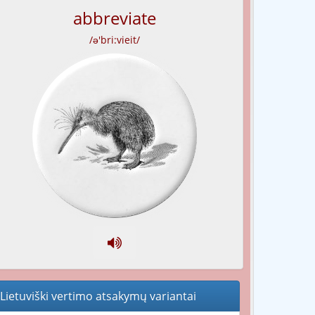
abbreviate
/ə'bri:vieit/
Lietuviški vertimo atsakymų variantai