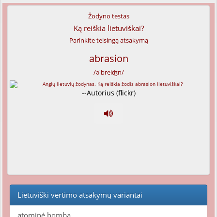
Žodyno testas
Ką reiškia lietuviškai?
Parinkite teisingą atsakymą
abrasion
/ə'breiʤn/
--Autorius (flickr)
Lietuviški vertimo atsakymų variantai
atominė bomba