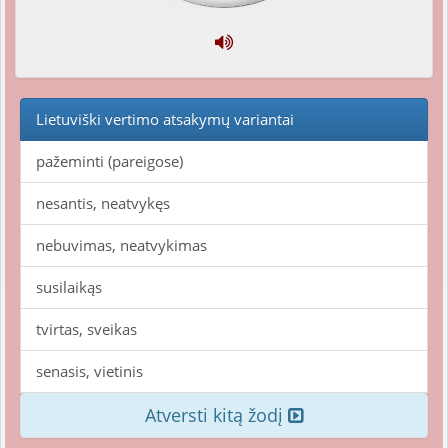
Lietuviški vertimo atsakymų variantai
pažeminti (pareigose)
nesantis, neatvykęs
nebuvimas, neatvykimas
susilaikąs
tvirtas, sveikas
senasis, vietinis
Atversti kitą žodį