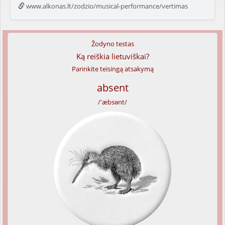
www.alkonas.lt/zodzio/musical-performance/vertimas
Žodyno testas
Ką reiškia lietuviškai?
Parinkite teisingą atsakymą
absent
/'æbsənt/