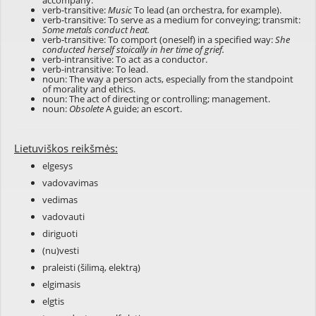
accompany
.
verb-transitive:
Music
To lead (an orchestra, for example).
verb-transitive: To serve as a medium for conveying; transmit:
Some metals conduct heat.
verb-transitive: To comport (oneself) in a specified way:
She
conducted herself stoically in her time of grief.
verb-intransitive: To act as a conductor.
verb-intransitive: To lead.
noun: The way a person acts, especially from the standpoint
of morality and ethics.
noun: The act of directing or controlling; management.
noun:
Obsolete
A guide; an escort.
Lietuviškos reikšmės:
elgesys
vadovavimas
vedimas
vadovauti
diriguoti
(nu)vesti
praleisti (šilimą, elektrą)
elgimasis
elgtis