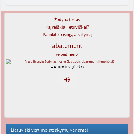
Žodyno testas
Ką reiškia lietuviškai?
Parinkite teisingą atsakymą
abatement
/ə'beitmənt/
--Autorius (flickr)
Lietuviški vertimo atsakymų variantai