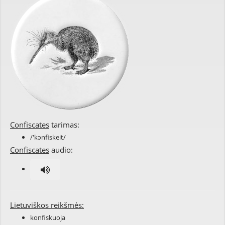
Confiscates
tarimas:
/'kɔnfiskeit/
Confiscates
audio:
Lietuviškos reikšmės:
konfiskuoja