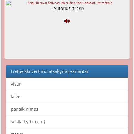
--Autorius (flickr)
Lietuviški vertimo atsakymų variantai
visur
laive
panaikinimas
susilaikyti (from)