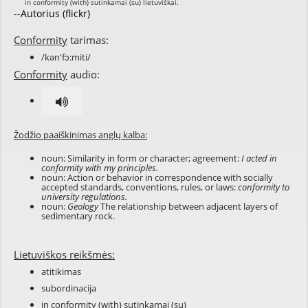
--Autorius (flickr)
Conformity
tarimas:
/kən'fɔ:miti/
Conformity
audio:
Žodžio paaiškinimas anglų kalba:
noun: Similarity in form or character; agreement:
I acted in
conformity with my principles.
noun: Action or behavior in correspondence with socially
accepted standards, conventions, rules, or laws:
conformity to
university regulations.
noun:
Geology
The relationship between adjacent layers of
sedimentary rock.
Lietuviškos reikšmės:
atitikimas
subordinacija
in conformity (with) sutinkamai (su)