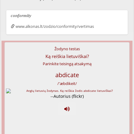
conformity
www.alkonas.lt/zodzio/conformity/vertimas
Žodyno testas
Ką reiškia lietuviškai?
Parinkite teisingą atsakymą
abdicate
/'æbdikeit/
--Autorius (flickr)