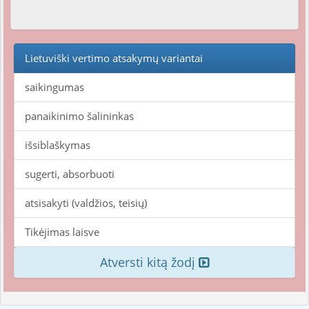
Lietuviški vertimo atsakymų variantai
saikingumas
panaikinimo šalininkas
išsiblaškymas
sugerti, absorbuoti
atsisakyti (valdžios, teisių)
Tikėjimas laisve
Atversti kitą žodį