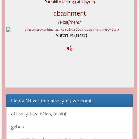
Parinkite teisingą atsakymą
abashment
/ə'bæʃmənt/
--Autorius (flickr)
Lietuviški vertimo atsakymų variantai
atsisakyti (valdžios, teisių)
gabus