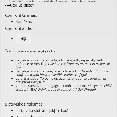
--Autorius (flickr)
Confront
tarimas:
/kən'frʌnt/
Confront
audio:
Žodžio paaiškinimas anglų kalba:
verb-transitive: To come face to face with, especially with
defiance or hostility:
I wish to confront my accuser in a court of
law.
verb-transitive: To bring face to face with:
The defendant was
confronted with incontrovertible evidence of guilt.
verb-transitive: To come up against; encounter:
confronted
danger at every turn.
verb-intransitive: To engage in confrontation:
"She got no child
support.
[She]
didn't argue or confront”
(
Gail Sheehy).
Lietuviškos reikšmės:
pastatyti ar stoti akis į akį (su kuo)
surengti akistatą