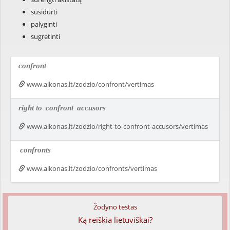
susidurti
palyginti
sugretinti
confront
www.alkonas.lt/zodzio/confront/vertimas
right to
confront
accusors
www.alkonas.lt/zodzio/right-to-confront-accusors/vertimas
confronts
www.alkonas.lt/zodzio/confronts/vertimas
Žodyno testas
Ką reiškia lietuviškai?