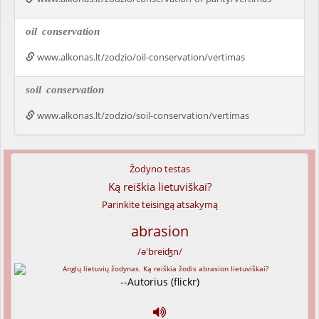
oil
conservation
www.alkonas.lt/zodzio/oil-conservation/vertimas
soil
conservation
www.alkonas.lt/zodzio/soil-conservation/vertimas
Žodyno testas
Ką reiškia lietuviškai?
Parinkite teisingą atsakymą
abrasion
/ə'breiʤn/
--Autorius (flickr)