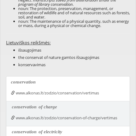
neglect:
manuscripts saved from deterioration under the
program of library conservation.
noun: The protection, preservation, management, or
restoration of wildlife and of natural resources such as forests,
soil, and water.
noun: The maintenance of a physical quantity, such as energy
or mass, during a physical or chemical change.
Lietuviškos reikšmės:
išsaugojimas
the conservat of nature gamtos išsaugojimas
konservavimas
conservation
www.alkonas.lt/zodzio/conservation/vertimas
conservation
of charge
www.alkonas.lt/zodzio/conservation-of-charge/vertimas
conservation
of electricity