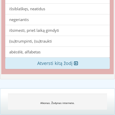
išsiblaškęs, neatidus
negeriantis
išsimesti, prieš laiką gimdyti
(su)trumpinti, (su)traukti
abėcėlė, alfabetas
Atversti kitą žodį
Alkonas. Žodynas internete.