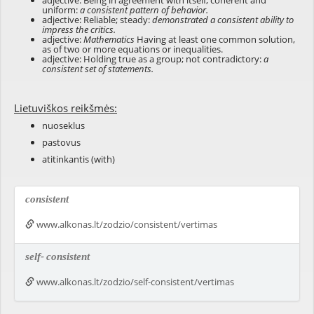
adjective: Being in agreement with itself; coherent and
uniform:
a consistent pattern of behavior.
adjective: Reliable; steady:
demonstrated a consistent ability to
impress the critics.
adjective:
Mathematics
Having at least one common solution,
as of two or more equations or inequalities.
adjective: Holding true as a group; not contradictory:
a
consistent set of statements.
Lietuviškos reikšmės:
nuoseklus
pastovus
atitinkantis (with)
consistent
www.alkonas.lt/zodzio/consistent/vertimas
self-
consistent
www.alkonas.lt/zodzio/self-consistent/vertimas