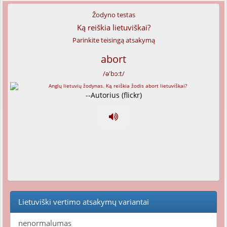
Žodyno testas
Ką reiškia lietuviškai?
Parinkite teisingą atsakymą
abort
/ə'bɔ:t/
--Autorius (flickr)
Lietuviški vertimo atsakymų variantai
nenormalumas