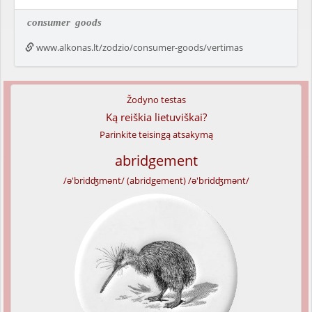
consumer
goods
www.alkonas.lt/zodzio/consumer-goods/vertimas
Žodyno testas
Ką reiškia lietuviškai?
Parinkite teisingą atsakymą
abridgement
/ə'bridʤmənt/ (abridgement) /ə'bridʤmənt/