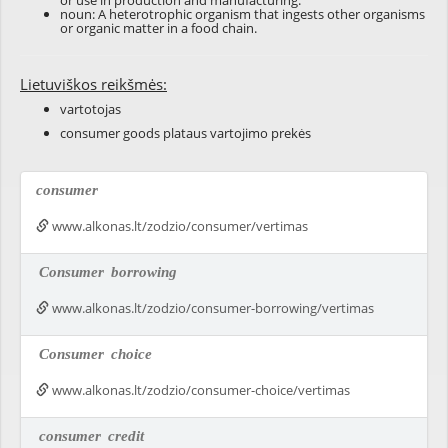
or use in production and manufacturing.
noun: A heterotrophic organism that ingests other organisms
or organic matter in a food chain.
Lietuviškos reikšmės:
vartotojas
consumer goods plataus vartojimo prekės
consumer
www.alkonas.lt/zodzio/consumer/vertimas
Consumer
borrowing
www.alkonas.lt/zodzio/consumer-borrowing/vertimas
Consumer
choice
www.alkonas.lt/zodzio/consumer-choice/vertimas
consumer
credit