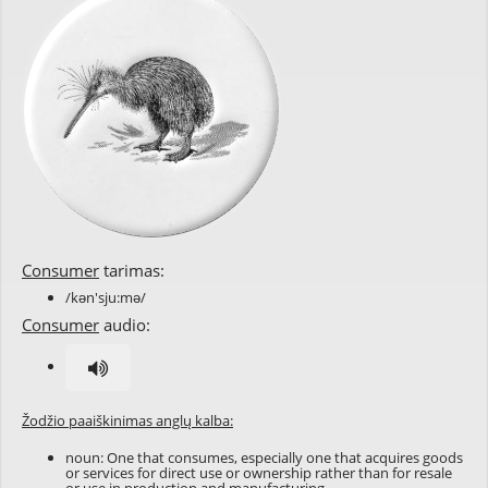
Consumer
tarimas:
/kən'sju:mə/
Consumer
audio:
Žodžio paaiškinimas anglų kalba:
noun: One that consumes, especially one that acquires goods
or services for direct use or ownership rather than for resale