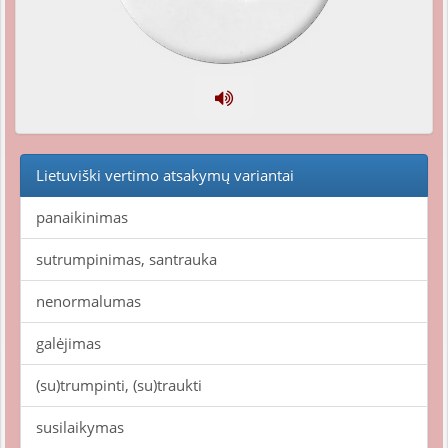
Lietuviški vertimo atsakymų variantai
panaikinimas
sutrumpinimas, santrauka
nenormalumas
galėjimas
(su)trumpinti, (su)traukti
susilaikymas