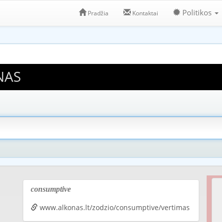
Politikos
Pradžia
Kontaktai
NAS
consumptive
www.alkonas.lt/zodzio/consumptive/vertimas