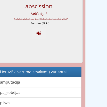
abscission
/æb'siʤn/
--Autorius (flickr)
Lietuviški vertimo atsakymų variantai
amputacija
pagrobėjas
pilvas