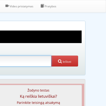
Video pristatymas
Pratybos
Ieškoti
Žodyno testas
Ką reiškia lietuviškai?
Parinkite teisingą atsakymą