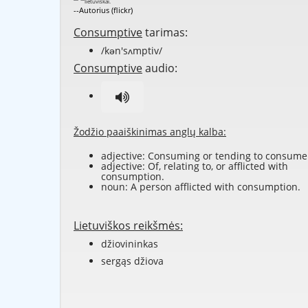
--Autorius (flickr)
Consumptive
tarimas:
/kən'sʌmptiv/
Consumptive
audio:
Žodžio paaiškinimas anglų kalba:
adjective: Consuming or tending to consume
adjective: Of, relating to, or afflicted with
consumption.
noun: A person afflicted with consumption.
Lietuviškos reikšmės:
džiovininkas
sergąs džiova