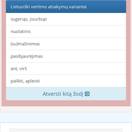
Lietuviški vertimo atsakymų variantai
sugeriąs, įsiurbiąs
nuolatinis
(su)mažinimas
pasibjaurėjimas
ant, virš
palikti, apleisti
Atversti kitą žodį