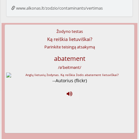
www.alkonas.lt/zodzio/contaminants/vertimas
Žodyno testas
Ką reiškia lietuviškai?
Parinkite teisingą atsakymą
abatement
/ə'beitmənt/
--Autorius (flickr)