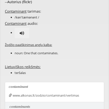
--Autorius (flickr)
Contaminant
tarimas:
/kən'tæmənənt /
Contaminant
audio:
Žodžio paaiškinimas anglų kalba:
noun: One that contaminates.
Lietuviškos reikšmės:
teršalas
contaminant
www.alkonas.lt/zodzio/contaminant/vertimas
contaminants