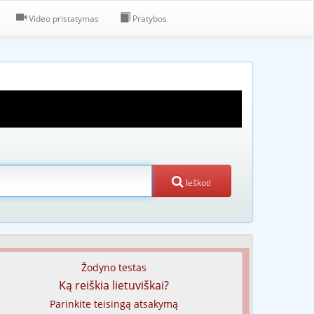
Video pristatymas
Pratybos
Ieškoti
Žodyno testas
Ką reiškia lietuviškai?
Parinkite teisingą atsakymą