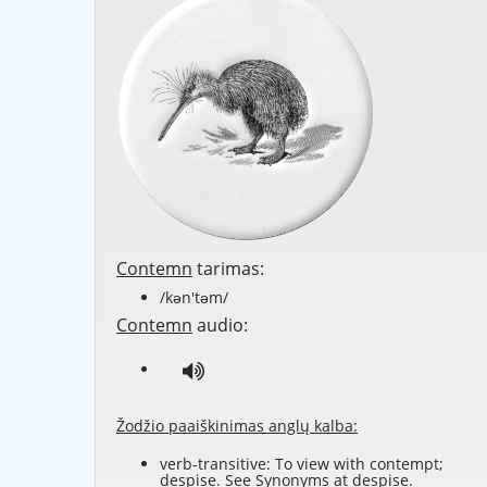
Contemn
tarimas:
/kən'təm/
Contemn
audio:
Žodžio paaiškinimas anglų kalba:
verb-transitive: To view with contempt;
despise. See Synonyms at
despise
.