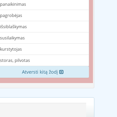
panaikinimas
pagrobėjas
išsiblaškymas
susilaikymas
kurstytojas
storas, pilvotas
Atversti kitą žodį