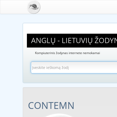
ANGLŲ - LIETUVIŲ ŽODY
Kompiuterinis žodynas internete nemokamai
CONTEMN