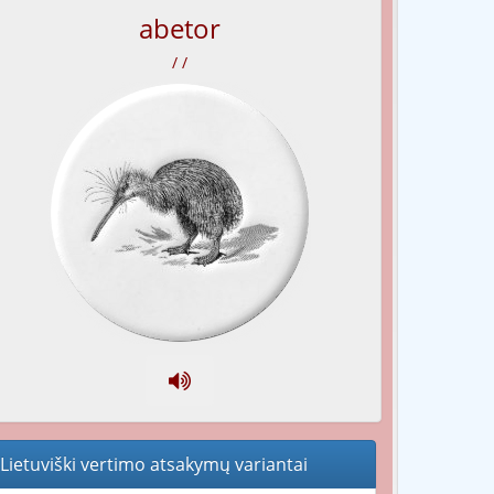
abetor
/ /
Lietuviški vertimo atsakymų variantai