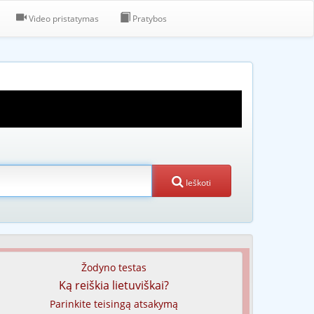
Video pristatymas
Pratybos
Ieškoti
Žodyno testas
Ką reiškia lietuviškai?
Parinkite teisingą atsakymą