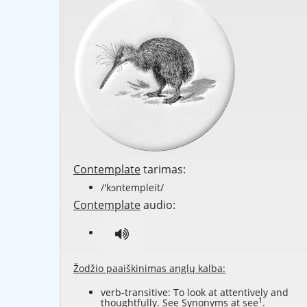
Contemplate
tarimas:
/'kɔntempleit/
Contemplate
audio:
Žodžio paaiškinimas anglų kalba:
verb-transitive: To look at attentively and
1
thoughtfully. See Synonyms at
see
.