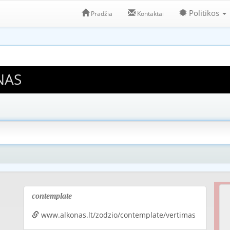
Politikos
Pradžia
Kontaktai
NAS
contemplate
www.alkonas.lt/zodzio/contemplate/vertimas