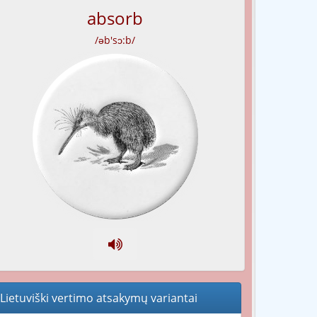
absorb
/əb'sɔ:b/
Lietuviški vertimo atsakymų variantai