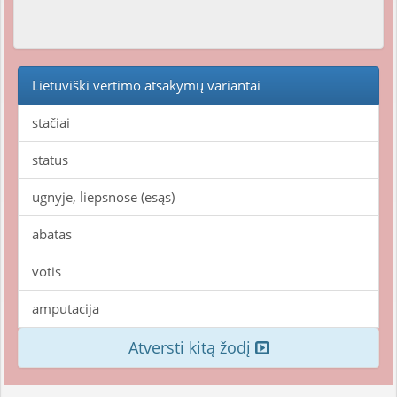
Lietuviški vertimo atsakymų variantai
stačiai
status
ugnyje, liepsnose (esąs)
abatas
votis
amputacija
Atversti kitą žodį