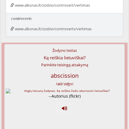
www.alkonas.lt/zodzio/controvert/vertimas
controverts
www.alkonas.lt/zodzio/controverts/vertimas
Žodyno testas
Ką reiškia lietuviškai?
Parinkite teisingą atsakymą
abscission
/æb'siʤn/
--Autorius (flickr)