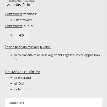
--Autorius (flickr)
Controvert
tarimas:
/'kɔntrəvə:t/
Controvert
audio:
Žodžio paaiškinimas anglų kalba:
verb-transitive: To raise arguments against; voice opposition
to.
Lietuviškos reikšmės:
prieštarauti
ginčyti
polemizuoti
controvert