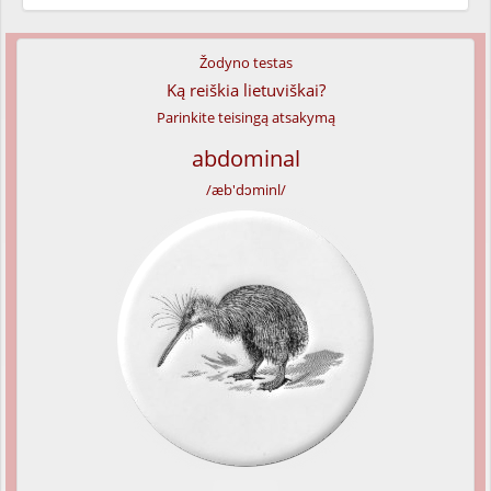
Žodyno testas
Ką reiškia lietuviškai?
Parinkite teisingą atsakymą
abdominal
/æb'dɔminl/