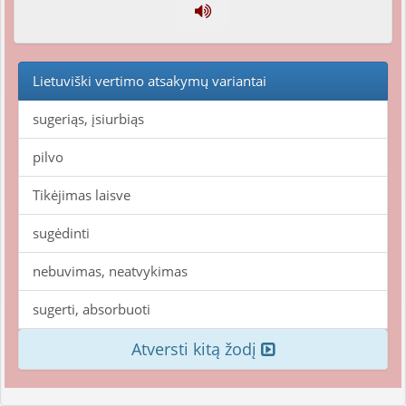
Lietuviški vertimo atsakymų variantai
sugeriąs, įsiurbiąs
pilvo
Tikėjimas laisve
sugėdinti
nebuvimas, neatvykimas
sugerti, absorbuoti
Atversti kitą žodį