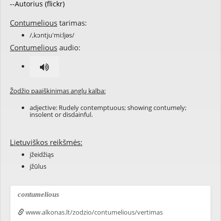
--Autorius (flickr)
Contumelious
tarimas:
/,kɔntju'mi:ljəs/
Contumelious
audio:
Žodžio paaiškinimas anglų kalba:
adjective:
Rudely
contemptuous
; showing
contumely
;
insolent
or
disdainful
.
Lietuviškos reikšmės:
įžeidžiąs
įžūlus
contumelious
www.alkonas.lt/zodzio/contumelious/vertimas