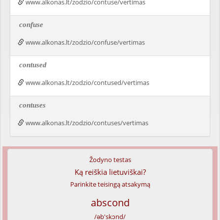
www.alkonas.lt/zodzio/contuse/vertimas
confuse
www.alkonas.lt/zodzio/confuse/vertimas
contused
www.alkonas.lt/zodzio/contused/vertimas
contuses
www.alkonas.lt/zodzio/contuses/vertimas
Žodyno testas
Ką reiškia lietuviškai?
Parinkite teisingą atsakymą
abscond
/əb'skɔnd/