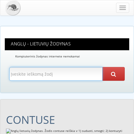
Toggl
navig
ANGLŲ - LIETUVIŲ ŽODYNAS
Kompiuterinis žodynas internete nemokamai
CONTUSE