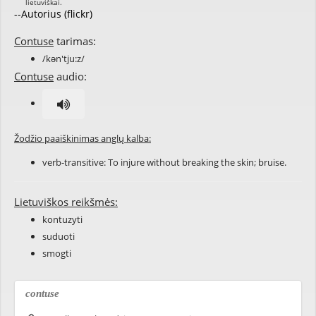
--Autorius (flickr)
Contuse
tarimas:
/kən'tju:z/
Contuse
audio:
Žodžio paaiškinimas anglų kalba:
verb-transitive: To injure without breaking the skin; bruise.
Lietuviškos reikšmės:
kontuzyti
suduoti
smogti
contuse