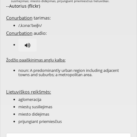
--Autorius (flickr)
Conurbation
tarimas:
/,kɔnə:'beiʃn/
Conurbation
audio:
Žodžio paaiškinimas anglų kalba:
noun: A predominantly urban region including adjacent
towns and suburbs; a metropolitan area.
Lietuviškos reikšmės:
aglomeracija
miestų susiliejimas
miesto didėjimas
prijungiant priemiesčius