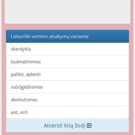
Lietuviški vertimo atsakymų variantai
skerdykla
(su)mažinimas
palikti, apleisti
su(si)gėdinimas
aboliutizmas
ant, virš
Atversti kitą žodį