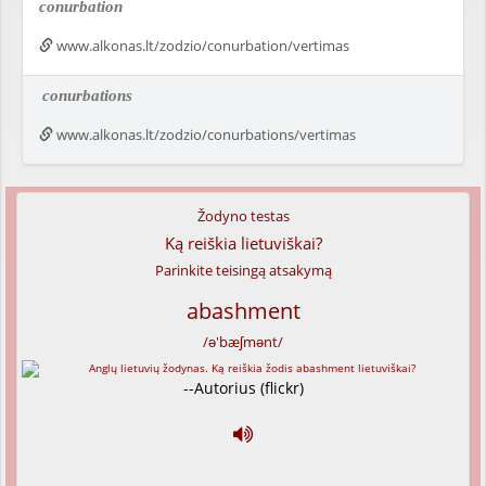
conurbation
www.alkonas.lt/zodzio/conurbation/vertimas
conurbations
www.alkonas.lt/zodzio/conurbations/vertimas
Žodyno testas
Ką reiškia lietuviškai?
Parinkite teisingą atsakymą
abashment
/ə'bæʃmənt/
--Autorius (flickr)