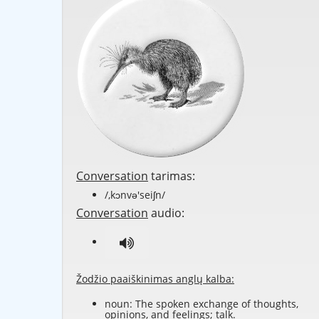
Conversation
tarimas:
/,kɔnvə'seiʃn/
Conversation
audio:
Žodžio paaiškinimas anglų kalba:
noun: The spoken exchange of thoughts,
opinions, and feelings; talk.