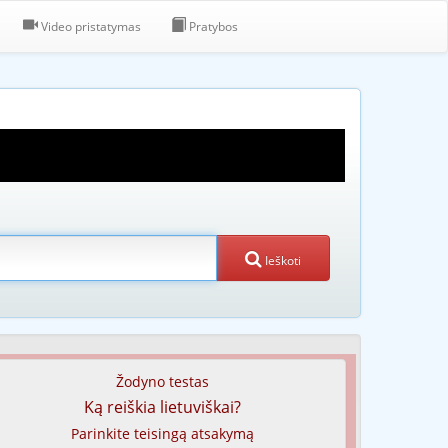
Video pristatymas
Pratybos
Ieškoti
Žodyno testas
Ką reiškia lietuviškai?
Parinkite teisingą atsakymą