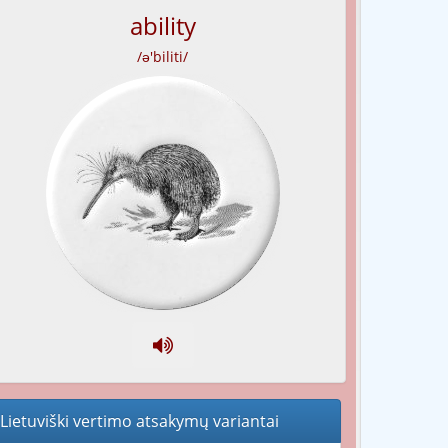
ability
/ə'biliti/
Lietuviški vertimo atsakymų variantai