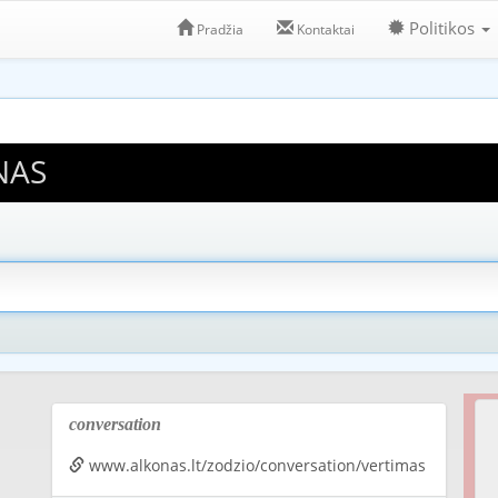
Politikos
Pradžia
Kontaktai
NAS
conversation
www.alkonas.lt/zodzio/conversation/vertimas