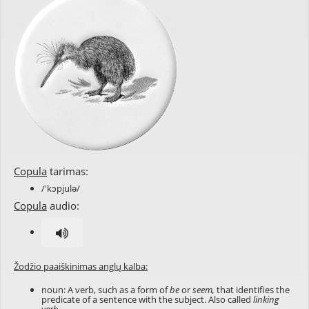
Copula
tarimas:
/'kɔpjulə/
Copula
audio:
Žodžio paaiškinimas anglų kalba:
noun: A verb, such as a form of
be
or
seem,
that identifies the
predicate of a sentence with the subject. Also called
linking