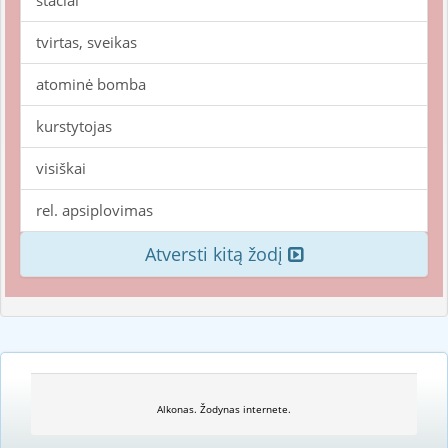
stačiai
tvirtas, sveikas
atominė bomba
kurstytojas
visiškai
rel. apsiplovimas
Atversti kitą žodį
Alkonas. Žodynas internete.