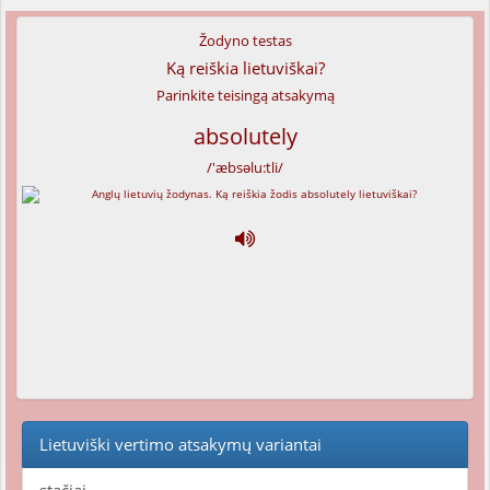
Žodyno testas
Ką reiškia lietuviškai?
Parinkite teisingą atsakymą
absolutely
/'æbsəlu:tli/
Lietuviški vertimo atsakymų variantai