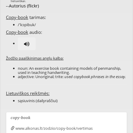
--Autorius (flickr)
Copy-book
tarimas:
/'kɔpibuk/
Copy-book
audio:
Žodžio paaiškinimas anglų kalba:
noun: An exercise book containing models of penmanship,
used in teaching handwriting.
adjective: Unoriginal; trite:
used copybook phrases in the essay.
Lietuviškos reikšmės:
sąsiuvinis (dailyraščiui)
copy-book
www.alkonas.lt/zodzio/copy-book/vertimas