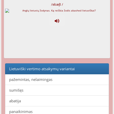
/əbæʃt /
Lietuviški vertimo atsakymų variantai
pažemintas, nelaimingas
sumišęs
abatija
panaikinimas