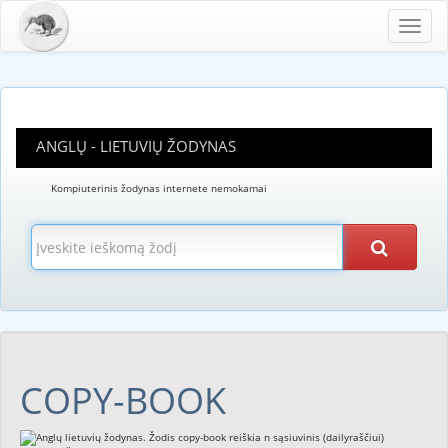
Toggl
navig
ANGLŲ - LIETUVIŲ ŽODYNAS
Kompiuterinis žodynas internete nemokamai
COPY-BOOK