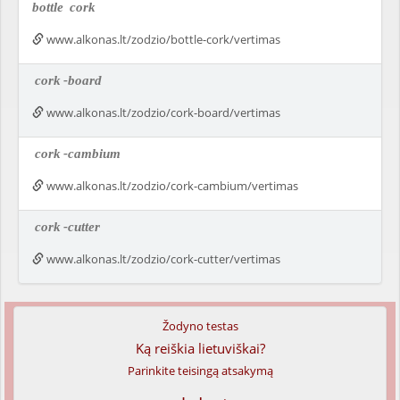
bottle
cork
www.alkonas.lt/zodzio/bottle-cork/vertimas
cork
-board
www.alkonas.lt/zodzio/cork-board/vertimas
cork
-cambium
www.alkonas.lt/zodzio/cork-cambium/vertimas
cork
-cutter
www.alkonas.lt/zodzio/cork-cutter/vertimas
Žodyno testas
Ką reiškia lietuviškai?
Parinkite teisingą atsakymą