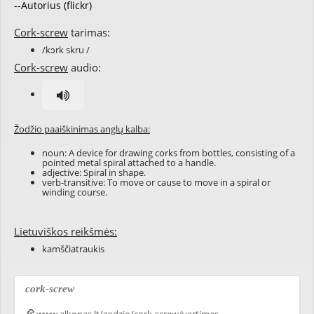
--Autorius (flickr)
Cork-screw
tarimas:
/kɔrk skru /
Cork-screw
audio:
Žodžio paaiškinimas anglų kalba:
noun: A device for drawing corks from bottles, consisting of a
pointed metal spiral attached to a handle.
adjective: Spiral in shape.
verb-transitive: To move or cause to move in a spiral or
winding course.
Lietuviškos reikšmės:
kamščiatraukis
cork-screw