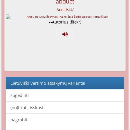
abduct
/æd'dʌkt/
--Autorius (flickr)
Lietuviški vertimo atsakymų variantai
sugėdinti
(nu)trinti, išskusti
pagrobti