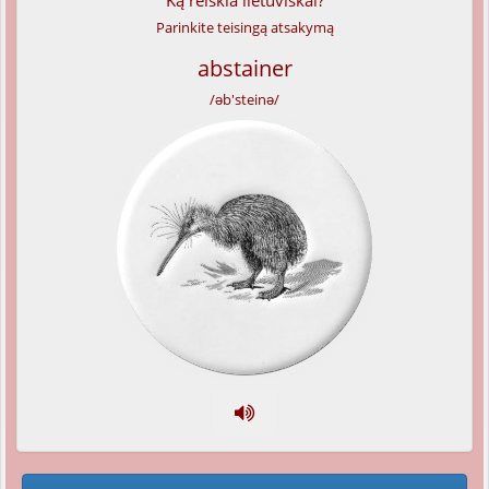
Ką reiškia lietuviškai?
Parinkite teisingą atsakymą
abstainer
/əb'steinə/