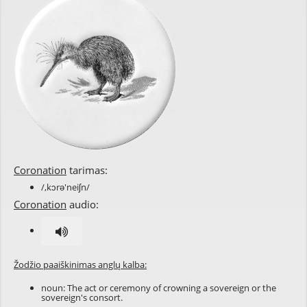
Coronation
tarimas:
/,kɔrə'neiʃn/
Coronation
audio:
Žodžio paaiškinimas anglų kalba:
noun: The act or ceremony of crowning a sovereign or the
sovereign's consort.