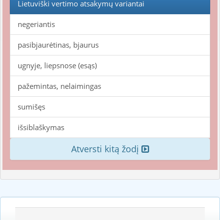
Lietuviški vertimo atsakymų variantai
negeriantis
pasibjaurėtinas, bjaurus
ugnyje, liepsnose (esąs)
pažemintas, nelaimingas
sumišęs
išsiblaškymas
Atversti kitą žodį