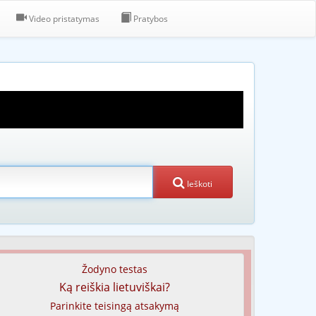
Video pristatymas
Pratybos
Ieškoti
Žodyno testas
Ką reiškia lietuviškai?
Parinkite teisingą atsakymą