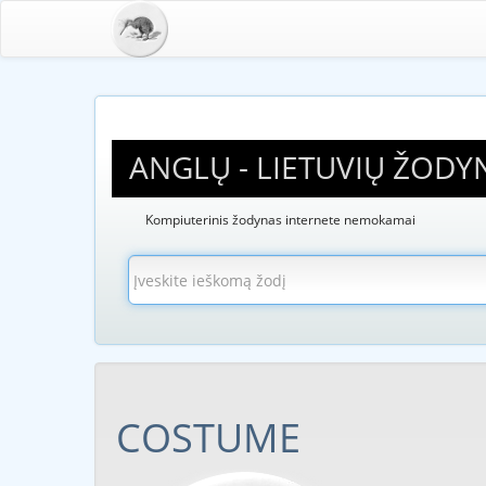
ANGLŲ - LIETUVIŲ ŽODY
Kompiuterinis žodynas internete nemokamai
COSTUME