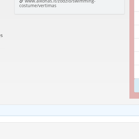
www.alkonas.lt/zodzio/swimming-
costume/vertimas
es