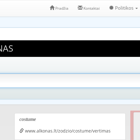
Politikos
Pradžia
Kontaktai
NAS
costume
www.alkonas.lt/zodzio/costume/vertimas