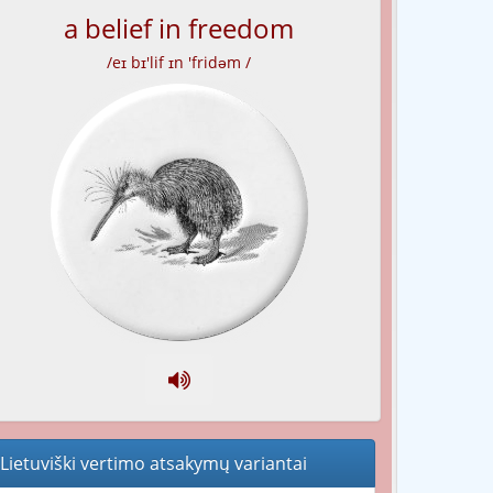
a belief in freedom
/eɪ bɪ'lif ɪn 'fridəm /
Lietuviški vertimo atsakymų variantai