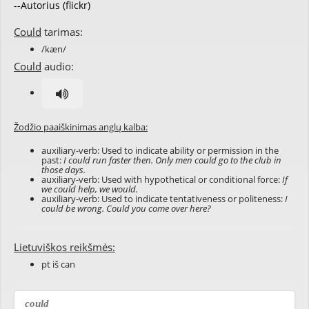
--Autorius (flickr)
Could
tarimas:
/kæn/
Could
audio:
Žodžio paaiškinimas anglų kalba:
auxiliary-verb: Used to indicate ability or permission in the
past:
I could run faster then. Only men could go to the club in
those days.
auxiliary-verb: Used with hypothetical or conditional force:
If
we could help, we would.
auxiliary-verb: Used to indicate tentativeness or politeness:
I
could be wrong. Could you come over here?
Lietuviškos reikšmės:
pt iš can
could