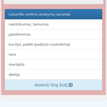
Lietuviški vertimo atsakymų variantai
niekšiškumas, žemumas
panaikinimas
kurstyti, padėti (padaryti nusikaltimą)
laive
skerdykla
abatija
Atversti kitą žodį