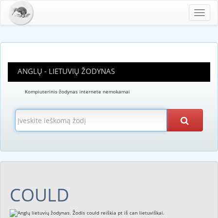
Toggl
navig
ANGLŲ - LIETUVIŲ ŽODYNAS
Kompiuterinis žodynas internete nemokamai
COULD