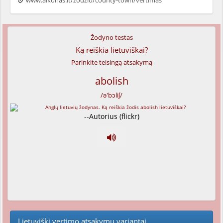
www.alkonas.lt/zodzio/county-town/vertimas
Žodyno testas
Ką reiškia lietuviškai?
Parinkite teisingą atsakymą
abolish
/ə'bɔliʃ/
--Autorius (flickr)
Lietuviški vertimo atsakymų variantai