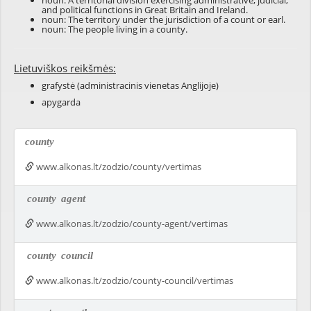
noun: A territorial division exercising administrative, judicial,
and political functions in Great Britain and Ireland.
noun: The territory under the jurisdiction of a count or earl.
noun: The people living in a county.
Lietuviškos reikšmės:
grafystė (administracinis vienetas Anglijoje)
apygarda
county
www.alkonas.lt/zodzio/county/vertimas
county
agent
www.alkonas.lt/zodzio/county-agent/vertimas
county
council
www.alkonas.lt/zodzio/county-council/vertimas