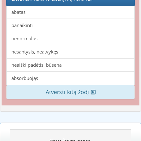
abatas
panaikinti
nenormalus
nesantysis, neatvykęs
neaiški padėtis, būsena
absorbuojąs
Atversti kitą žodį
Alkonas. Žodynas internete.