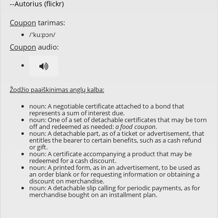
--Autorius (flickr)
Coupon
tarimas:
/'ku:pɔn/
Coupon
audio:
Žodžio paaiškinimas anglų kalba:
noun: A negotiable certificate attached to a bond that
represents a sum of interest due.
noun: One of a set of detachable certificates that may be torn
off and redeemed as needed:
a food coupon.
noun: A detachable part, as of a ticket or advertisement, that
entitles the bearer to certain benefits, such as a cash refund
or gift.
noun: A certificate accompanying a product that may be
redeemed for a cash discount.
noun: A printed form, as in an advertisement, to be used as
an order blank or for requesting information or obtaining a
discount on merchandise.
noun: A detachable slip calling for periodic payments, as for
merchandise bought on an installment plan.