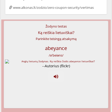
www.alkonas.lt/zodzio/zero-coupon-security/vertimas
Žodyno testas
Ką reiškia lietuviškai?
Parinkite teisingą atsakymą
abeyance
/ə'beiəns/
--Autorius (flickr)