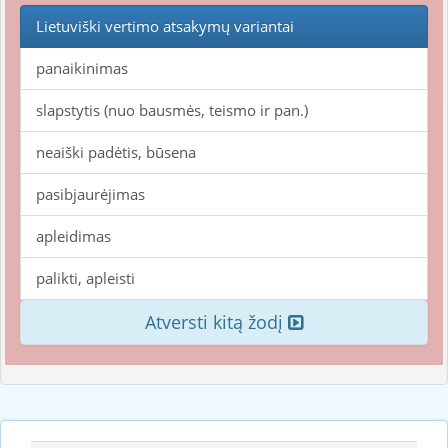
Lietuviški vertimo atsakymų variantai
panaikinimas
slapstytis (nuo bausmės, teismo ir pan.)
neaiški padėtis, būsena
pasibjaurėjimas
apleidimas
palikti, apleisti
Atversti kitą žodį