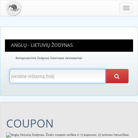
Toggl
navig
ANGLŲ - LIETUVIŲ ŽODYNAS
Kompiuterinis žodynas internete nemokamai
COUPON