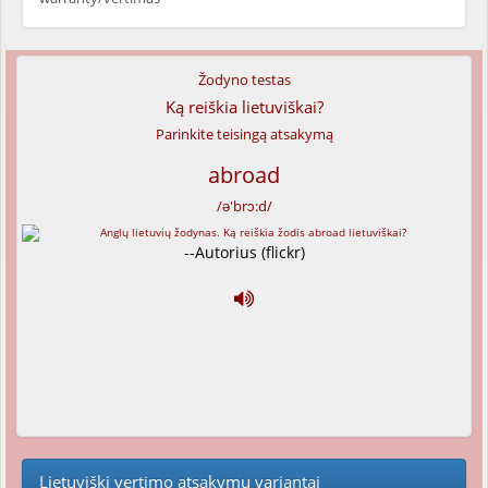
Žodyno testas
Ką reiškia lietuviškai?
Parinkite teisingą atsakymą
abroad
/ə'brɔ:d/
--Autorius (flickr)
Lietuviški vertimo atsakymų variantai