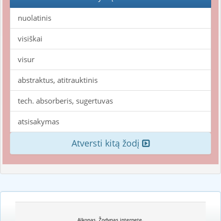
nuolatinis
visiškai
visur
abstraktus, atitrauktinis
tech. absorberis, sugertuvas
atsisakymas
Atversti kitą žodį
Alkonas. Žodynas internete.