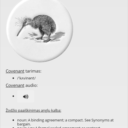
Covenant
tarimas:
/'kʌvinənt/
Covenant
audio:
Žodžio paaiškinimas anglų kalba:
noun: A binding agreement; a compact. See Synonyms at
bargain
.