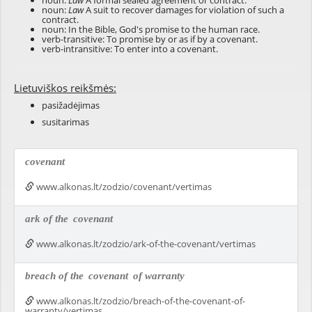
noun:
Law
A formal sealed agreement or contract.
noun:
Law
A suit to recover damages for violation of such a
contract.
noun: In the Bible, God's promise to the human race.
verb-transitive: To promise by or as if by a covenant.
verb-intransitive: To enter into a covenant.
Lietuviškos reikšmės:
pasižadėjimas
susitarimas
covenant
www.alkonas.lt/zodzio/covenant/vertimas
ark of the
covenant
www.alkonas.lt/zodzio/ark-of-the-covenant/vertimas
breach of the
covenant
of warranty
www.alkonas.lt/zodzio/breach-of-the-covenant-of-
warranty/vertimas