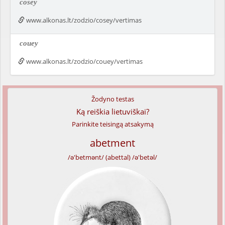
cosey
www.alkonas.lt/zodzio/cosey/vertimas
couey
www.alkonas.lt/zodzio/couey/vertimas
Žodyno testas
Ką reiškia lietuviškai?
Parinkite teisingą atsakymą
abetment
/ə'betmənt/ (abettal) /ə'betəl/