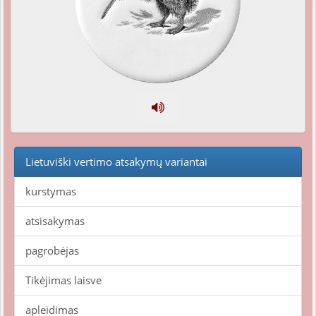
Lietuviški vertimo atsakymų variantai
kurstymas
atsisakymas
pagrobėjas
Tikėjimas laisve
apleidimas