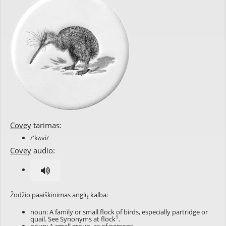
Covey
tarimas:
/'kʌvi/
Covey
audio:
Žodžio paaiškinimas anglų kalba:
noun: A family or small flock of birds, especially partridge or
1
quail. See Synonyms at
flock
.