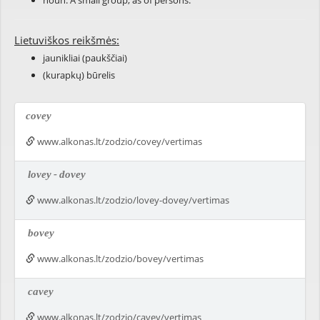
noun: A small group, as of persons.
Lietuviškos reikšmės:
jaunikliai (paukščiai)
(kurapkų) būrelis
covey
www.alkonas.lt/zodzio/covey/vertimas
lovey
-
dovey
www.alkonas.lt/zodzio/lovey-dovey/vertimas
bovey
www.alkonas.lt/zodzio/bovey/vertimas
cavey
www.alkonas.lt/zodzio/cavey/vertimas