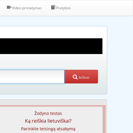
Video pristatymas
Pratybos
Ieškoti
Žodyno testas
Ką reiškia lietuviškai?
Parinkite teisingą atsakymą