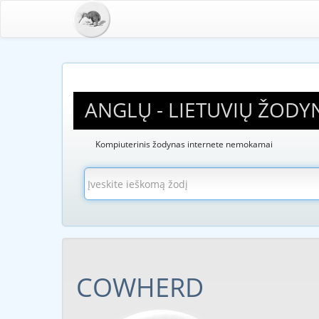
ANGLŲ - LIETUVIŲ ŽODY
Kompiuterinis žodynas internete nemokamai
COWHERD