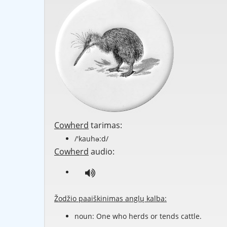
Cowherd
tarimas:
/'kauhə:d/
Cowherd
audio:
Žodžio paaiškinimas anglų kalba:
noun: One who herds or tends cattle.