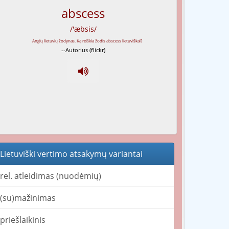
abscess
/'æbsis/
--Autorius (flickr)
Lietuviški vertimo atsakymų variantai
rel. atleidimas (nuodėmių)
(su)mažinimas
priešlaikinis