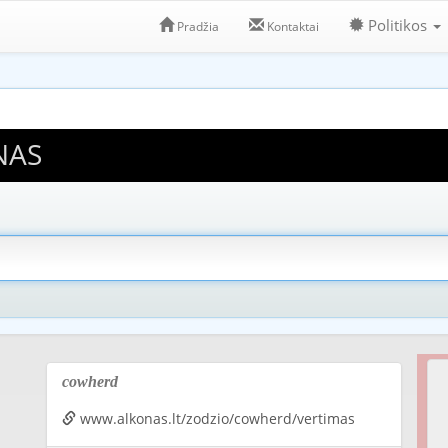
Politikos
Pradžia
Kontaktai
NAS
cowherd
www.alkonas.lt/zodzio/cowherd/vertimas