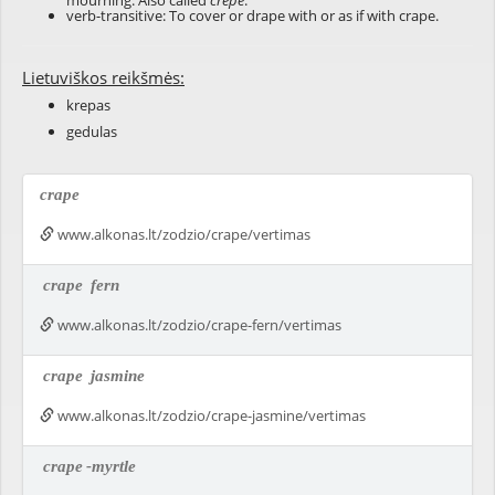
mourning. Also called
crepe
.
verb-transitive: To cover or drape with or as if with crape.
Lietuviškos reikšmės:
krepas
gedulas
crape
www.alkonas.lt/zodzio/crape/vertimas
crape
fern
www.alkonas.lt/zodzio/crape-fern/vertimas
crape
jasmine
www.alkonas.lt/zodzio/crape-jasmine/vertimas
crape
-myrtle