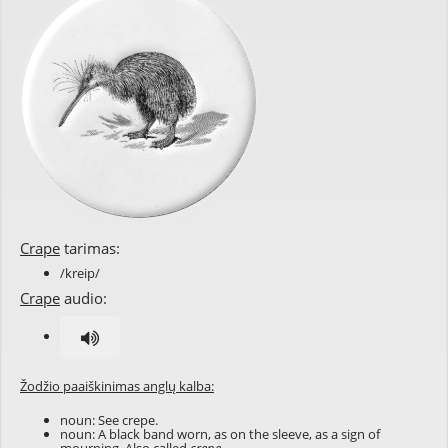
Crape
tarimas:
/kreip/
Crape
audio:
Žodžio paaiškinimas anglų kalba:
noun: See
crepe
.
noun: A black band worn, as on the sleeve, as a sign of