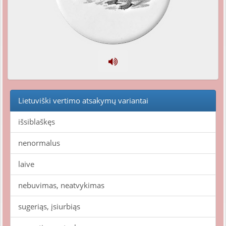
Lietuviški vertimo atsakymų variantai
išsiblaškęs
nenormalus
laive
nebuvimas, neatvykimas
sugeriąs, įsiurbiąs