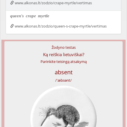
www.alkonas.lt/zodzio/crape-myrtle/vertimas
queen's
crape
myrtle
www.alkonas.lt/zodzio/queen-s-crape-myrtle/vertimas
Žodyno testas
Ką reiškia lietuviškai?
Parinkite teisingą atsakymą
absent
/'æbsənt/