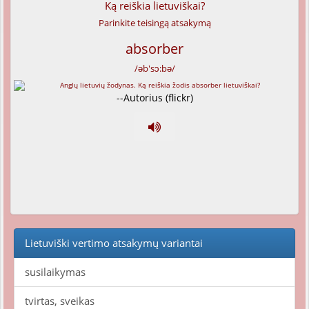
Ką reiškia lietuviškai?
Parinkite teisingą atsakymą
absorber
/əb'sɔ:bə/
--Autorius (flickr)
Lietuviški vertimo atsakymų variantai
susilaikymas
tvirtas, sveikas