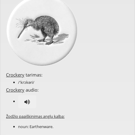
Crockery
tarimas:
/'krɔkəri/
Crockery
audio:
Žodžio paaiškinimas anglų kalba:
noun: Earthenware.