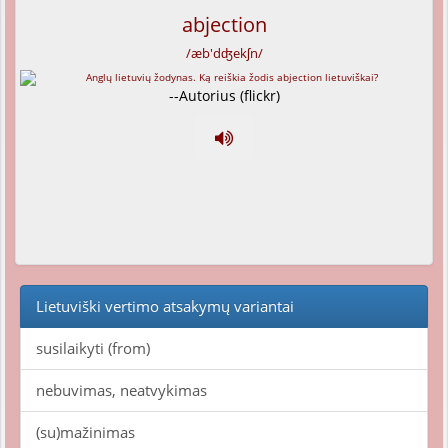
abjection
/æb'dʤekʃn/
--Autorius (flickr)
Lietuviški vertimo atsakymų variantai
susilaikyti (from)
nebuvimas, neatvykimas
(su)mažinimas