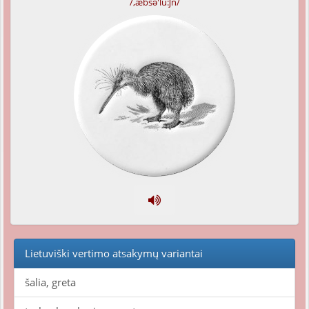
/,æbsə'lu:ʃn/
Lietuviški vertimo atsakymų variantai
šalia, greta