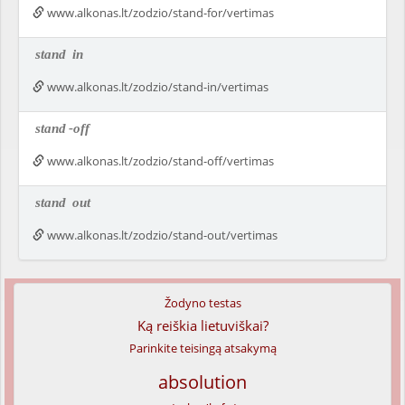
www.alkonas.lt/zodzio/stand-for/vertimas
stand
in
www.alkonas.lt/zodzio/stand-in/vertimas
stand
-off
www.alkonas.lt/zodzio/stand-off/vertimas
stand
out
www.alkonas.lt/zodzio/stand-out/vertimas
Žodyno testas
Ką reiškia lietuviškai?
Parinkite teisingą atsakymą
absolution