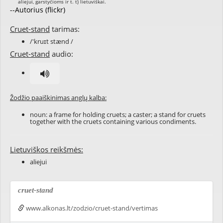
--Autorius (flickr)
Cruet-stand
tarimas:
/'kruɪt stænd /
Cruet-stand
audio:
Žodžio paaiškinimas anglų kalba:
noun: a frame for holding cruets; a caster; a stand for cruets
together with the cruets containing various condiments.
Lietuviškos reikšmės:
aliejui
cruet-stand
www.alkonas.lt/zodzio/cruet-stand/vertimas