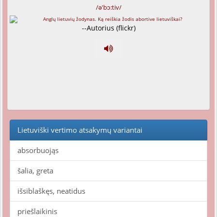
/ə'bɔ:tiv/
--Autorius (flickr)
Lietuviški vertimo atsakymų variantai
absorbuojąs
šalia, greta
išsiblaškęs, neatidus
priešlaikinis