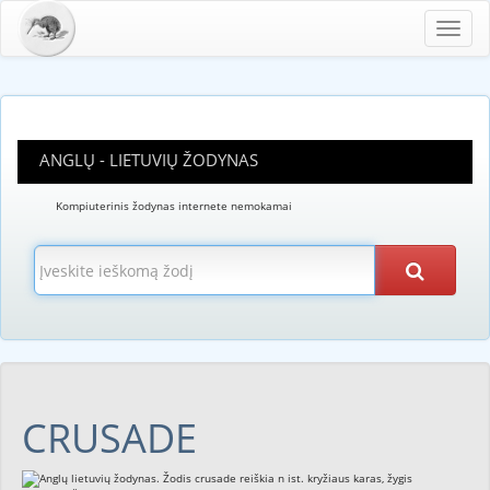
Toggl
navig
ANGLŲ - LIETUVIŲ ŽODYNAS
Kompiuterinis žodynas internete nemokamai
CRUSADE