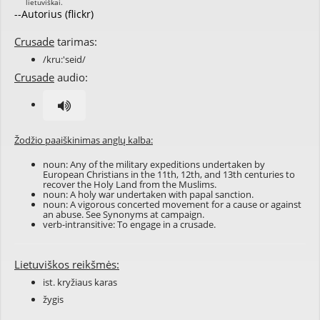
--Autorius (flickr)
Crusade
tarimas:
/kru:'seid/
Crusade
audio:
Žodžio paaiškinimas anglų kalba:
noun: Any of the military expeditions undertaken by
European Christians in the 11th, 12th, and 13th centuries to
recover the Holy Land from the Muslims.
noun: A holy war undertaken with papal sanction.
noun: A vigorous concerted movement for a cause or against
an abuse. See Synonyms at
campaign
.
verb-intransitive: To engage in a crusade.
Lietuviškos reikšmės:
ist. kryžiaus karas
žygis