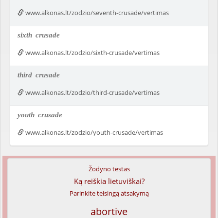
www.alkonas.lt/zodzio/seventh-crusade/vertimas
sixth
crusade
www.alkonas.lt/zodzio/sixth-crusade/vertimas
third
crusade
www.alkonas.lt/zodzio/third-crusade/vertimas
youth
crusade
www.alkonas.lt/zodzio/youth-crusade/vertimas
Žodyno testas
Ką reiškia lietuviškai?
Parinkite teisingą atsakymą
abortive