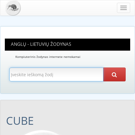
Toggl
navig
ANGLŲ - LIETUVIŲ ŽODYNAS
Kompiuterinis žodynas internete nemokamai
CUBE