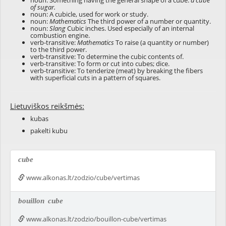
noun: Something having the general shape of a cube:
a cube
of sugar.
noun: A cubicle, used for work or study.
noun:
Mathematics
The third power of a number or quantity.
noun:
Slang
Cubic inches. Used especially of an internal
combustion engine.
verb-transitive:
Mathematics
To raise (a quantity or number)
to the third power.
verb-transitive: To determine the cubic contents of.
verb-transitive: To form or cut into cubes; dice.
verb-transitive: To tenderize (meat) by breaking the fibers
with superficial cuts in a pattern of squares.
Lietuviškos reikšmės:
kubas
pakelti kubu
cube
www.alkonas.lt/zodzio/cube/vertimas
bouillon
cube
www.alkonas.lt/zodzio/bouillon-cube/vertimas