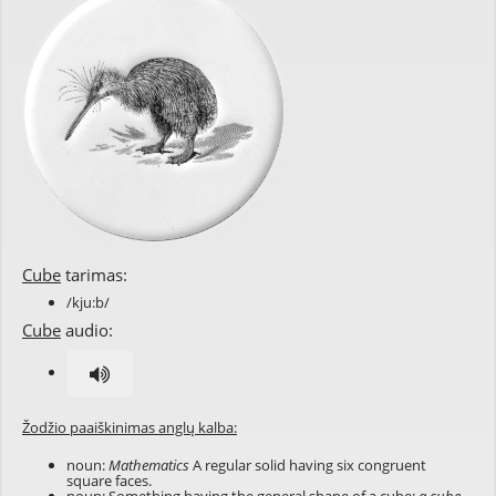
Cube
tarimas:
/kju:b/
Cube
audio:
Žodžio paaiškinimas anglų kalba:
noun:
Mathematics
A regular solid having six congruent
square faces.