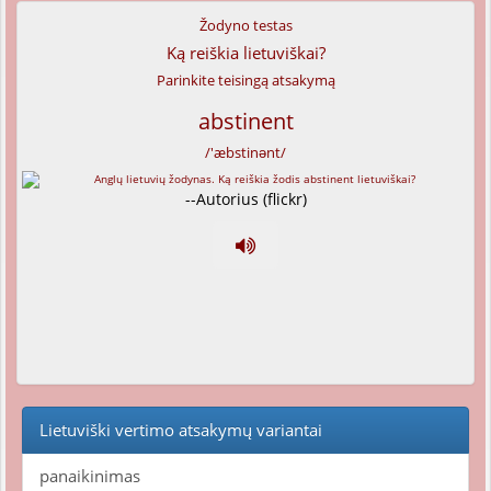
Žodyno testas
Ką reiškia lietuviškai?
Parinkite teisingą atsakymą
abstinent
/'æbstinənt/
--Autorius (flickr)
Lietuviški vertimo atsakymų variantai
panaikinimas