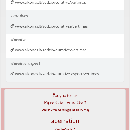
www.alkonas.lt/zodzio/curative/vertimas
curatives
www.alkonas.lt/zodzio/curatives/vertimas
durative
www.alkonas.lt/zodzio/durative/vertimas
durative
aspect
www.alkonas.lt/zodzio/durative-aspect/vertimas
Žodyno testas
Ką reiškia lietuviškai?
Parinkite teisingą atsakymą
aberration
/æ'be'reiʃn/