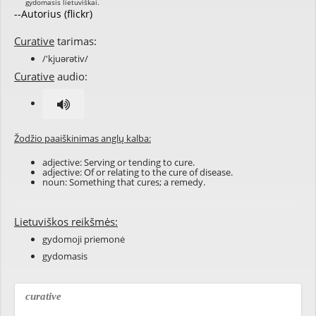
--Autorius (flickr)
Curative
tarimas:
/'kjuərətiv/
Curative
audio:
Žodžio paaiškinimas anglų kalba:
adjective: Serving or tending to cure.
adjective: Of or relating to the cure of disease.
noun: Something that cures; a remedy.
Lietuviškos reikšmės:
gydomoji priemonė
gydomasis
curative