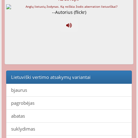
--Autorius (flickr)
Lietuviški vertimo atsakymų variantai
bjaurus
pagrobėjas
abatas
suklydimas