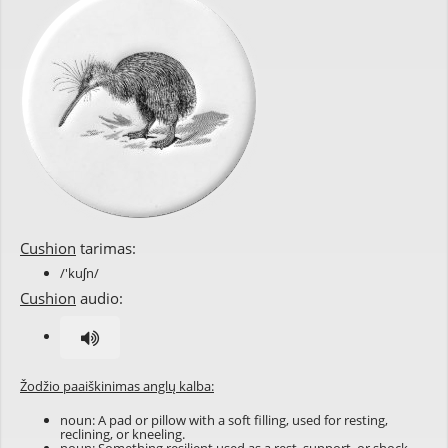
Cushion
tarimas:
/'kuʃn/
Cushion
audio:
Žodžio paaiškinimas anglų kalba:
noun: A pad or pillow with a soft filling, used for resting,
reclining, or kneeling.