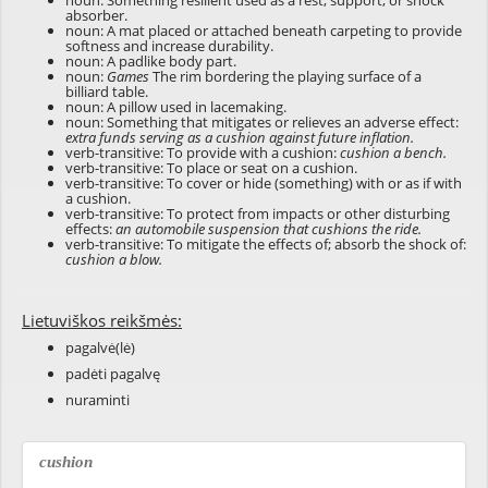
noun: Something resilient used as a rest, support, or shock
absorber.
noun: A mat placed or attached beneath carpeting to provide
softness and increase durability.
noun: A padlike body part.
noun:
Games
The rim bordering the playing surface of a
billiard table.
noun: A pillow used in lacemaking.
noun: Something that mitigates or relieves an adverse effect:
extra funds serving as a cushion against future inflation.
verb-transitive: To provide with a cushion:
cushion a bench.
verb-transitive: To place or seat on a cushion.
verb-transitive: To cover or hide (something) with or as if with
a cushion.
verb-transitive: To protect from impacts or other disturbing
effects:
an automobile suspension that cushions the ride.
verb-transitive: To mitigate the effects of; absorb the shock of:
cushion a blow.
Lietuviškos reikšmės:
pagalvė(lė)
padėti pagalvę
nuraminti
cushion