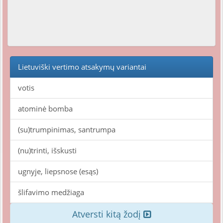
Lietuviški vertimo atsakymų variantai
votis
atominė bomba
(su)trumpinimas, santrumpa
(nu)trinti, išskusti
ugnyje, liepsnose (esąs)
šlifavimo medžiaga
Atversti kitą žodį