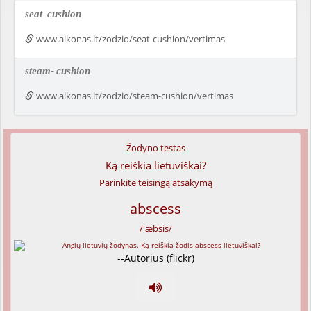
seat
cushion
www.alkonas.lt/zodzio/seat-cushion/vertimas
steam-
cushion
www.alkonas.lt/zodzio/steam-cushion/vertimas
Žodyno testas
Ką reiškia lietuviškai?
Parinkite teisingą atsakymą
abscess
/'æbsis/
--Autorius (flickr)