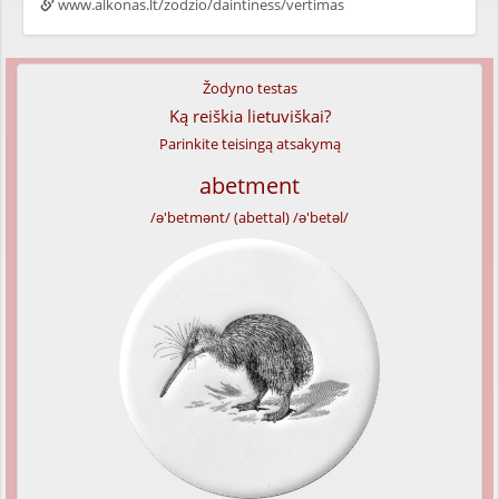
www.alkonas.lt/zodzio/daintiness/vertimas
Žodyno testas
Ką reiškia lietuviškai?
Parinkite teisingą atsakymą
abetment
/ə'betmənt/ (abettal) /ə'betəl/