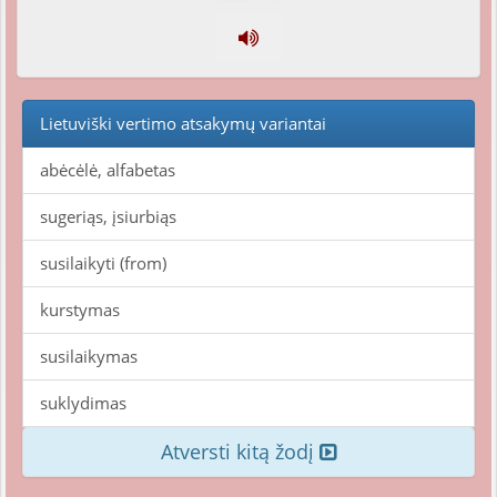
Lietuviški vertimo atsakymų variantai
abėcėlė, alfabetas
sugeriąs, įsiurbiąs
susilaikyti (from)
kurstymas
susilaikymas
suklydimas
Atversti kitą žodį