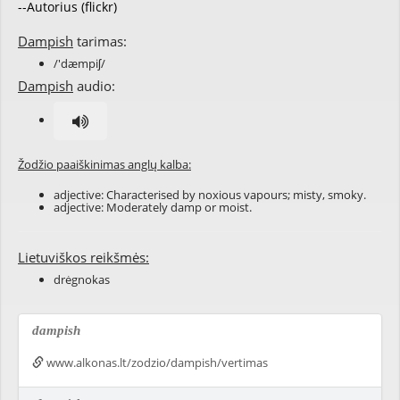
--Autorius (flickr)
Dampish
tarimas:
/'dæmpiʃ/
Dampish
audio:
Žodžio paaiškinimas anglų kalba:
adjective: Characterised by noxious
vapours
;
misty
,
smoky
.
adjective: Moderately
damp
or
moist
.
Lietuviškos reikšmės:
drėgnokas
dampish
www.alkonas.lt/zodzio/dampish/vertimas