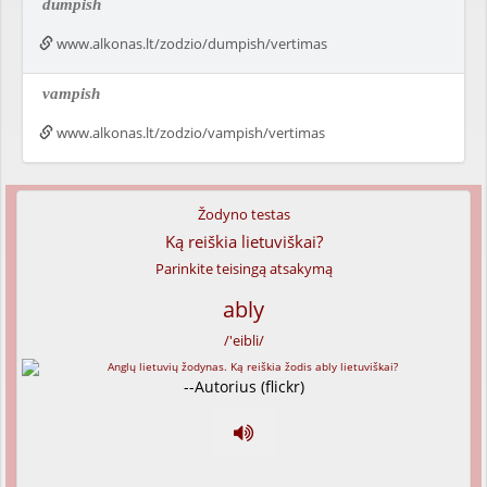
dumpish
www.alkonas.lt/zodzio/dumpish/vertimas
vampish
www.alkonas.lt/zodzio/vampish/vertimas
Žodyno testas
Ką reiškia lietuviškai?
Parinkite teisingą atsakymą
ably
/'eibli/
--Autorius (flickr)