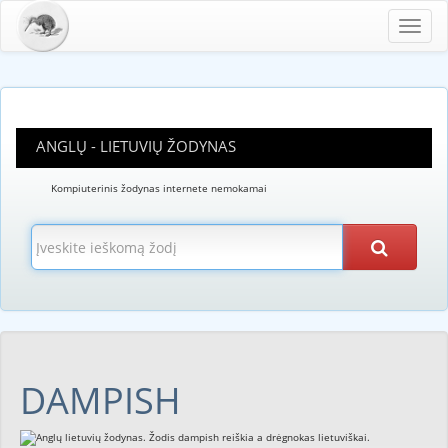
Toggl
navig
ANGLŲ - LIETUVIŲ ŽODYNAS
Kompiuterinis žodynas internete nemokamai
DAMPISH