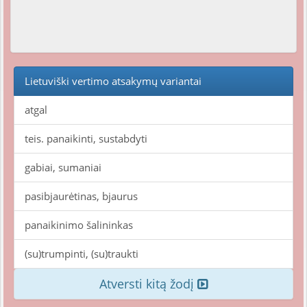
Lietuviški vertimo atsakymų variantai
atgal
teis. panaikinti, sustabdyti
gabiai, sumaniai
pasibjaurėtinas, bjaurus
panaikinimo šalininkas
(su)trumpinti, (su)traukti
Atversti kitą žodį