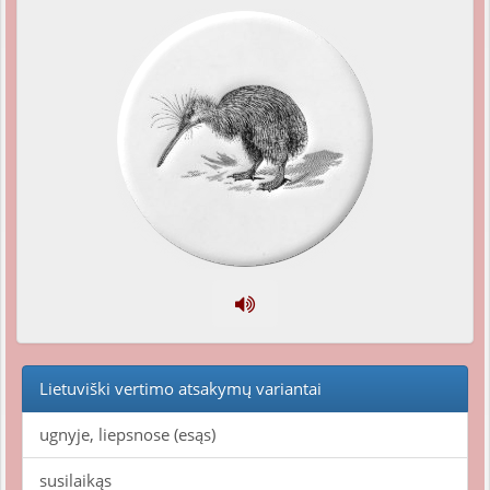
Lietuviški vertimo atsakymų variantai
ugnyje, liepsnose (esąs)
susilaikąs