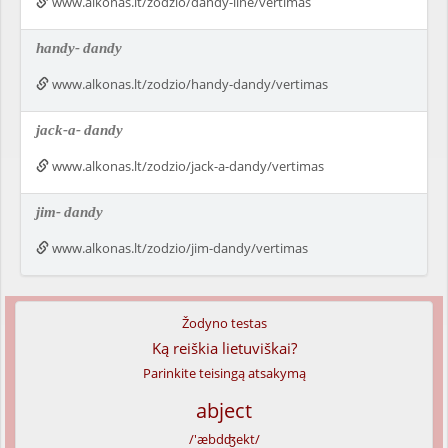
www.alkonas.lt/zodzio/dandy-line/vertimas
handy-
dandy
www.alkonas.lt/zodzio/handy-dandy/vertimas
jack-a-
dandy
www.alkonas.lt/zodzio/jack-a-dandy/vertimas
jim-
dandy
www.alkonas.lt/zodzio/jim-dandy/vertimas
Žodyno testas
Ką reiškia lietuviškai?
Parinkite teisingą atsakymą
abject
/'æbdʤekt/