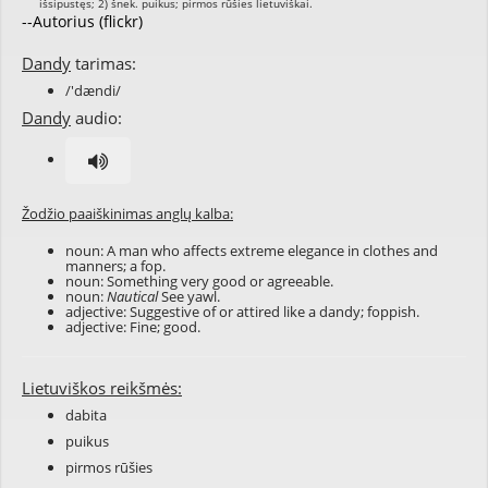
--Autorius (flickr)
Dandy
tarimas:
/'dændi/
Dandy
audio:
Žodžio paaiškinimas anglų kalba:
noun: A man who affects extreme elegance in clothes and
manners; a fop.
noun: Something very good or agreeable.
noun:
Nautical
See
yawl
.
adjective: Suggestive of or attired like a dandy; foppish.
adjective: Fine; good.
Lietuviškos reikšmės:
dabita
puikus
pirmos rūšies