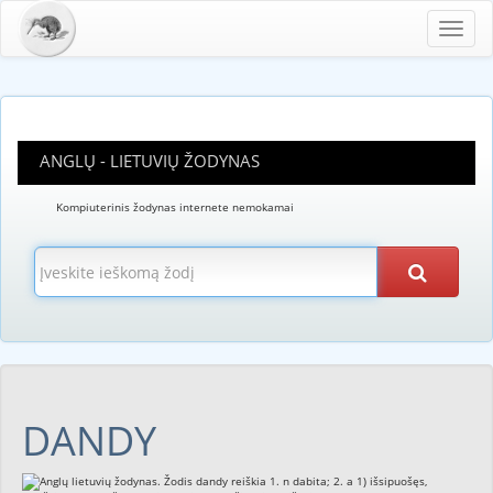
Toggl
navig
ANGLŲ - LIETUVIŲ ŽODYNAS
Kompiuterinis žodynas internete nemokamai
DANDY