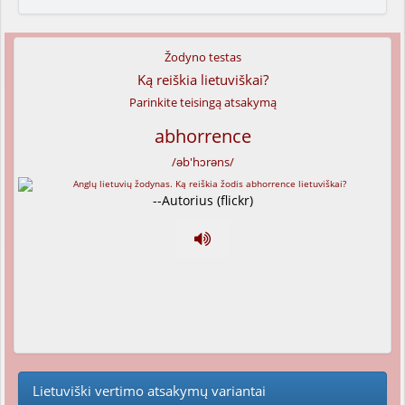
Žodyno testas
Ką reiškia lietuviškai?
Parinkite teisingą atsakymą
abhorrence
/əb'hɔrəns/
--Autorius (flickr)
Lietuviški vertimo atsakymų variantai