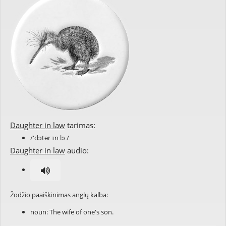
Daughter in law
tarimas:
/'dɔtər ɪn lɔ /
Daughter in law
audio:
Žodžio paaiškinimas anglų kalba:
noun: The wife of one's son.