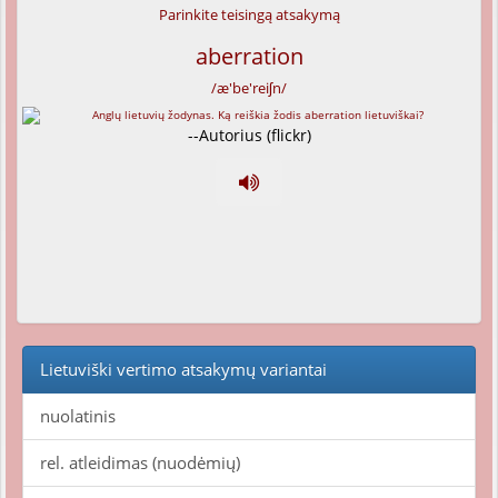
Parinkite teisingą atsakymą
aberration
/æ'be'reiʃn/
--Autorius (flickr)
Lietuviški vertimo atsakymų variantai
nuolatinis
rel. atleidimas (nuodėmių)