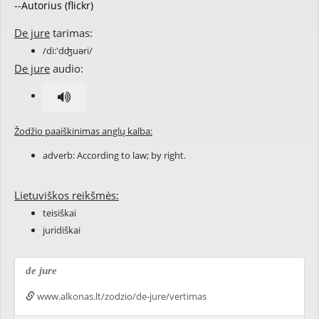
--Autorius (flickr)
De jure
tarimas:
/di:'dʤuəri/
De jure
audio:
Žodžio paaiškinimas anglų kalba:
adverb: According to law; by right.
Lietuviškos reikšmės:
teisiškai
juridiškai
de jure
www.alkonas.lt/zodzio/de-jure/vertimas