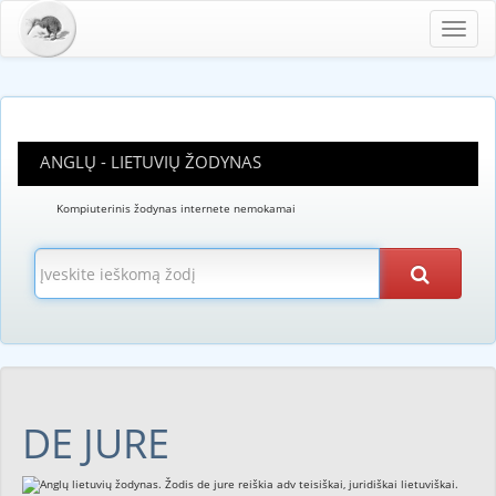
Toggl
navig
ANGLŲ - LIETUVIŲ ŽODYNAS
Kompiuterinis žodynas internete nemokamai
DE JURE