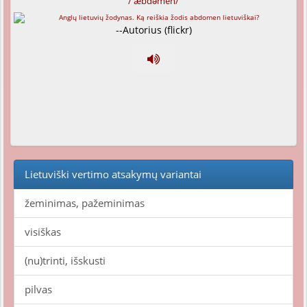
/'æbdəmen/
--Autorius (flickr)
Lietuviški vertimo atsakymų variantai
žeminimas, pažeminimas
visiškas
(nu)trinti, išskusti
pilvas