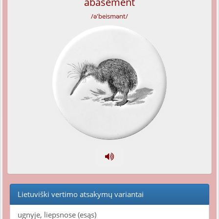
abasement
/ə'beismənt/
Lietuviški vertimo atsakymų variantai
ugnyje, liepsnose (esąs)