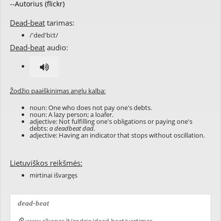
--Autorius (flickr)
Dead-beat
tarimas:
/'ded'bi:t/
Dead-beat
audio:
Žodžio paaiškinimas anglų kalba:
noun: One who does not pay one's debts.
noun: A lazy person; a loafer.
adjective: Not fulfilling one's obligations or paying one's
debts:
a deadbeat dad.
adjective: Having an indicator that stops without oscillation.
Lietuviškos reikšmės:
mirtinai išvargęs
dead-beat