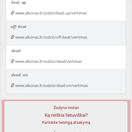
beat
up
www.alkonas.lt/zodzio/beat-up/vertimas
off-
beat
www.alkonas.lt/zodzio/off-beat/vertimas
dead
www.alkonas.lt/zodzio/dead/vertimas
dead
-on
www.alkonas.lt/zodzio/dead-on/vertimas
Žodyno testas
Ką reiškia lietuviškai?
Parinkite teisingą atsakymą