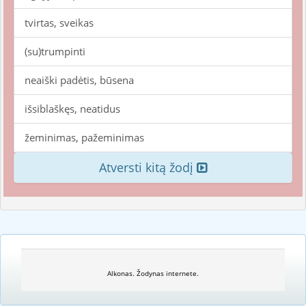
tvirtas, sveikas
(su)trumpinti
neaiški padėtis, būsena
išsiblaškęs, neatidus
žeminimas, pažeminimas
Atversti kitą žodį
Alkonas. Žodynas internete.