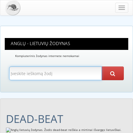
Toggl
navig
ANGLŲ - LIETUVIŲ ŽODYNAS
Kompiuterinis žodynas internete nemokamai
DEAD-BEAT