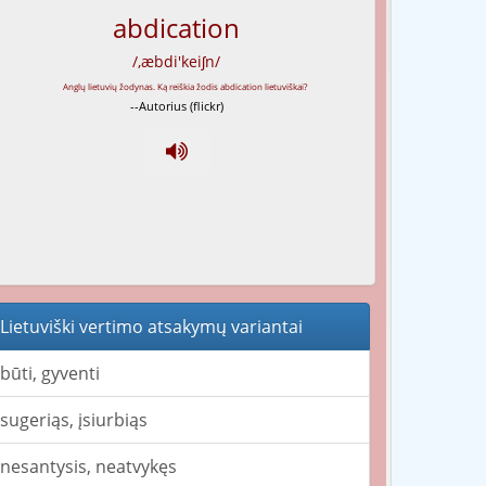
abdication
/,æbdi'keiʃn/
--Autorius (flickr)
Lietuviški vertimo atsakymų variantai
būti, gyventi
sugeriąs, įsiurbiąs
nesantysis, neatvykęs