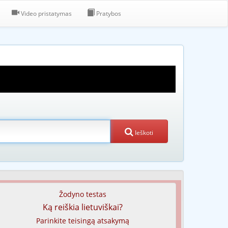
Video pristatymas
Pratybos
Ieškoti
Žodyno testas
Ką reiškia lietuviškai?
Parinkite teisingą atsakymą