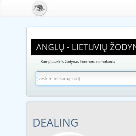
ANGLŲ - LIETUVIŲ ŽODY
Kompiuterinis žodynas internete nemokamai
DEALING