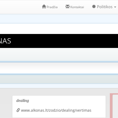
Politikos
Pradžia
Kontaktai
NAS
dealing
www.alkonas.lt/zodzio/dealing/vertimas