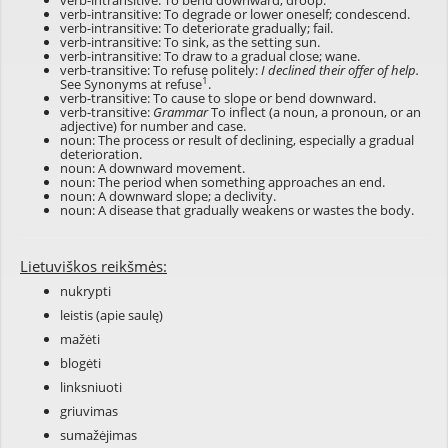
verb-intransitive: To bend downward; droop.
verb-intransitive: To degrade or lower oneself; condescend.
verb-intransitive: To deteriorate gradually; fail.
verb-intransitive: To sink, as the setting sun.
verb-intransitive: To draw to a gradual close; wane.
verb-transitive: To refuse politely:
I declined their offer of help.
1
See Synonyms at
refuse
.
verb-transitive: To cause to slope or bend downward.
verb-transitive:
Grammar
To inflect (a noun, a pronoun, or an
adjective) for number and case.
noun: The process or result of declining, especially a gradual
deterioration.
noun: A downward movement.
noun: The period when something approaches an end.
noun: A downward slope; a declivity.
noun: A disease that gradually weakens or wastes the body.
Lietuviškos reikšmės:
nukrypti
leistis (apie saulę)
mažėti
blogėti
linksniuoti
griuvimas
sumažėjimas