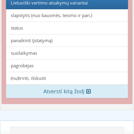
Lietuviški vertimo atsakymų variantai
slapstytis (nuo bausmės, teismo ir pan.)
status
panaikinti (įstatymą)
susilaikymas
pagrobėjas
(nu)trinti, išskusti
Atversti kitą žodį