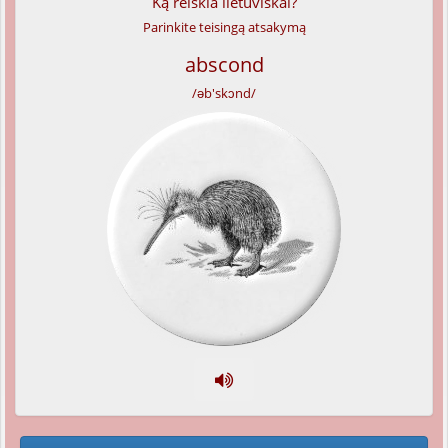
Ką reiškia lietuviškai?
Parinkite teisingą atsakymą
abscond
/əb'skɔnd/